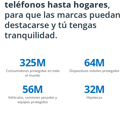
teléfonos hasta hogares
,
para que las marcas puedan
destacarse y tú tengas
tranquilidad.
325M
64M
Company Statistics
Consumidores protegidos en todo
Dispositivos móviles protegidos
el mundo
56M
32M
Vehículos, camiones pesados y
Hipotecas
equipos protegidos