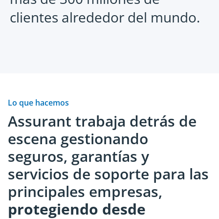
clientes alrededor del mundo.
Dispositivos Móviles
Hogar 
Saber más
Saber 
Monetiza el ciclo de vida móvil con
Ayudar a
Lo que hacemos
soluciones diseñadas para la
desafíos 
Assurant trabaja detrás de
sustentabilidad.
conectad
escena gestionando
seguros, garantías y
servicios de soporte para las
principales empresas,
protegiendo desde